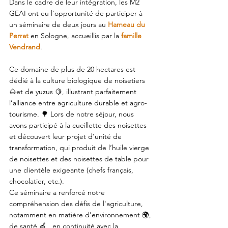
Dans le cadre de leur intégration, les M2 
GEAI ont eu l'opportunité de participer à 
un séminaire de deux jours au 
Hameau du 
Perrat
en Sologne, accueillis par la 
famille 
Vendrand
.
Ce domaine de plus de 20 hectares est 
dédié à la culture biologique de noisetiers 
🌰et de yuzus 🍋, illustrant parfaitement 
l’alliance entre agriculture durable et agro-
tourisme. 🌳 Lors de notre séjour, nous 
avons participé à la cueillette des noisettes 
et découvert leur projet d’unité de 
transformation, qui produit de l’huile vierge 
de noisettes et des noisettes de table pour 
une clientèle exigeante (chefs français, 
chocolatier, etc.). 
Ce séminaire a renforcé notre 
compréhension des défis de l'agriculture, 
notamment en matière d'environnement 🌍, 
de santé 🍏 , en continuité avec la 