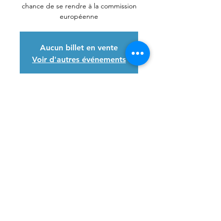
chance de se rendre à la commission
européenne
Aucun billet en vente
Voir d'autres événements
Heure et lieu
27 nov. 2021, 19:00 – 30 nov. 2021,
20:00
Brussels, Brussels, Belgium
Partager cet événement