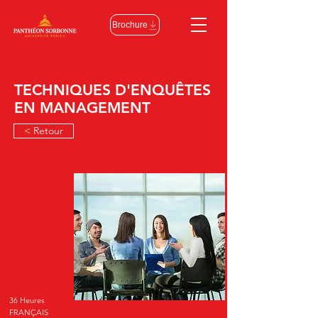
Brochure
TECHNIQUES D'ENQUÊTES
EN MANAGEMENT
< Retour
36 Heures
FRANÇAIS